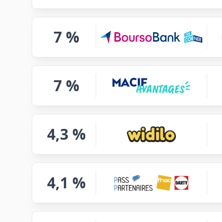
7 %
7 %
4,3 %
4,1 %