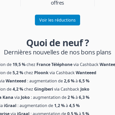
offres
Voir les réductions
Quoi de neuf ?
Dernières nouvelles de nos bons plans
ion de
19,5 %
chez
France Téléphone
via Cashback
Wantee
ion de
5,2 %
chez
Ploonk
via Cashback
Wanteeed
via
Wanteeed
: augmentation de
2,6 %
à
6,5 %
ion de
4,2 %
chez
Gingiberi
via Cashback
Joko
 Kana
via
Joko
: augmentation de
2 %
à
6,3 %
ia
iGraal
: augmentation de
1,2 %
à
4,5 %
prise
via
iGraal
: augmentation de
0,5 %
à
5 %