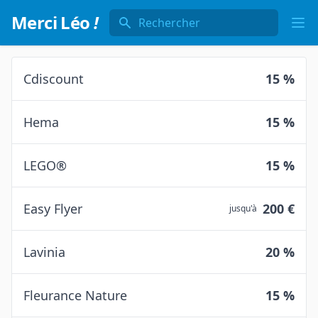
Rechercher
Merci Léo
!
Ope
Cdiscount
15 %
Hema
15 %
LEGO®
15 %
Easy Flyer
200 €
jusqu'à
Lavinia
20 %
Fleurance Nature
15 %