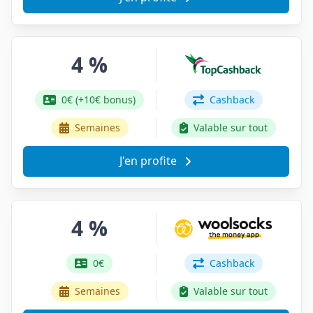
4 %
0€ (+10€ bonus)
Cashback
Semaines
Valable sur tout
J'en profite
4 %
0€
Cashback
Semaines
Valable sur tout