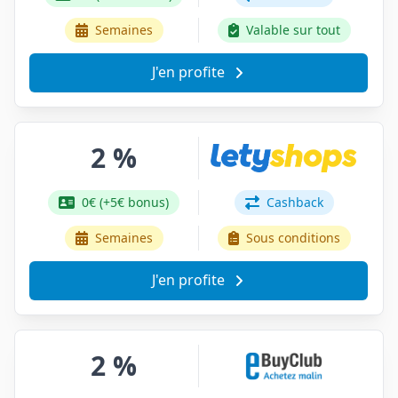
Semaines
Valable sur tout
J'en profite
2 %
0€ (+5€ bonus)
Cashback
Semaines
Sous conditions
J'en profite
2 %