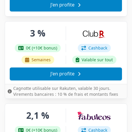
J'en profite
3 %
0€ (+10€ bonus)
Cashback
Semaines
Valable sur tout
J'en profite
Cagnotte utilisable sur Rakuten, valable 30 jours.
Virements bancaires : 10 % de frais et montants fixes
2,1 %
0€ (+10€ bonus)
Cashback