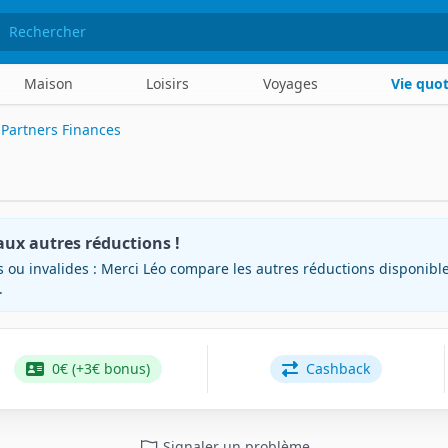
hercher
Maison
Loisirs
Voyages
Vie quo
Partners Finances
aux autres réductions !
 ou invalides : Merci Léo compare les autres réductions disponibl
.
0€ (+3€ bonus)
Cashback
Signaler un problème