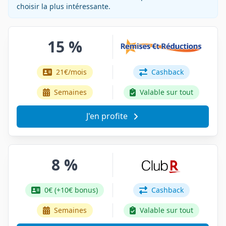
choisir la plus intéressante.
15 %
21€/mois
Cashback
Semaines
Valable sur tout
J'en profite
8 %
0€ (+10€ bonus)
Cashback
Semaines
Valable sur tout