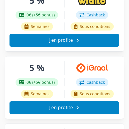
5 %
0€ (+5€ bonus)
Cashback
Semaines
Sous conditions
J'en profite
5 %
0€ (+5€ bonus)
Cashback
Semaines
Sous conditions
J'en profite